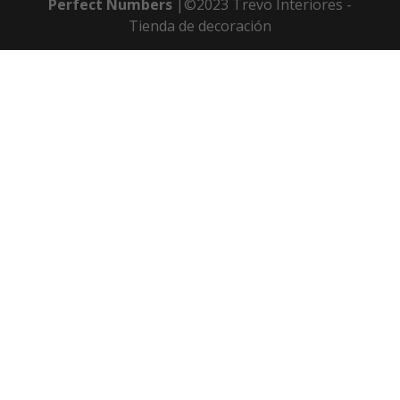
Perfect Numbers
|©2023 Trevo Interiores -
Tienda de decoración