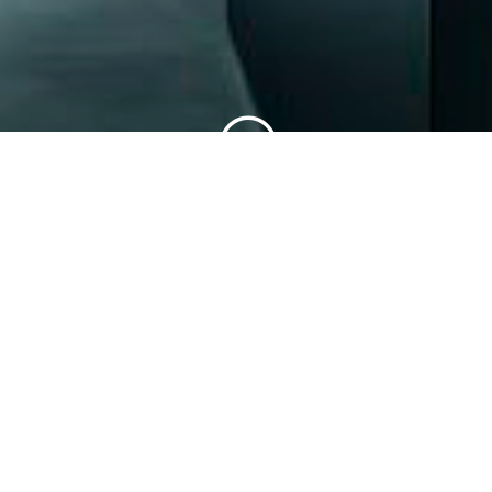
;
Proveedores de garantía y
comprometidos con el medio
ambiente
CLÁSICA
VER CATÁLOGO