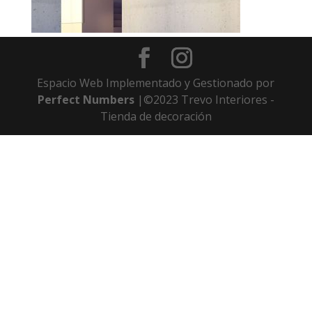
Espacio Web Implementado y Gestionado por
Perfect Numbers
|©2023 Trevo Interiores -
Tienda de decoración